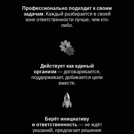
Профессионально подходит к своим
задачам.
Каждый разбирается в своей
зоне ответственности лучше, чем кто-
либо.
ЛЮДИ ГОДАМИ
Действует как единый
организм
— договаривается,
РАБОТАЮТ
поддерживает, добивается цели
вместе.
С АЛЕКСАНДРОМ
Они могут приходить еще
тигрятами, но после работы с ним
становиться реальными тиграми. А
еще друзьями, партнерами или
Берёт инициативу
очень востребованными
и ответственность
— не ждёт
специалистами.
указаний, предлагает решения