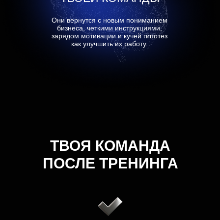
13+ лет в e-commerce
и маркетплейсах
Они вернутся с новым пониманием
бизнеса, четкими инструкциями,
5 торговых брендов с оборотом
зарядом мотивации и кучей гипотез
как улучшить их работу.
от 20 до 200 млн ₽/мес
Со-основатель фулфилмента
и HR-агентства для селлеров
Основатель сообщества из 500+
селлеров с оборотами от 100 млн
до 5 млрд ₽ в год
ТВОЯ КОМАНДА
ПОСЛЕ ТРЕНИНГА