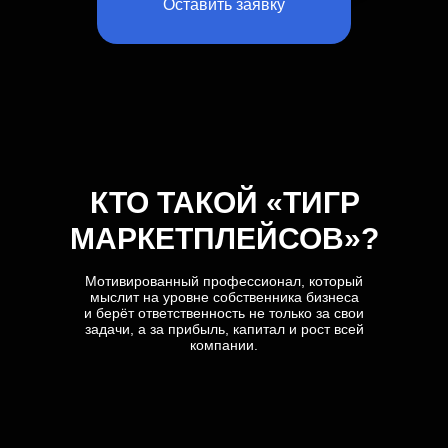
Оставить заявку
В ЧЕМ ЦЕЛЬ ТРЕНИНГА?
КТО ТАКОЙ «ТИГР
СИНХРОНИЗИРОВАТЬ ЦЕЛИ
И ДЕЙСТВИЯ КОМАНДЫ
МАРКЕТПЛЕЙСОВ»?
С ЦЕЛЯМИ СОБСТВЕННИКА
БИЗНЕСА
Мотивированный профессионал, который
мыслит на уровне собственника бизнеса
и берёт ответственность не только за свои
На практике выявим неэффективное
задачи, а за прибыль, капитал и рост всей
проявление в работе.
компании.
Дадим инструкции, как нужно
действовать, чтобы достигать
результатов. На какие показатели
ориентироваться, и что реально ждут
собственники от команды.