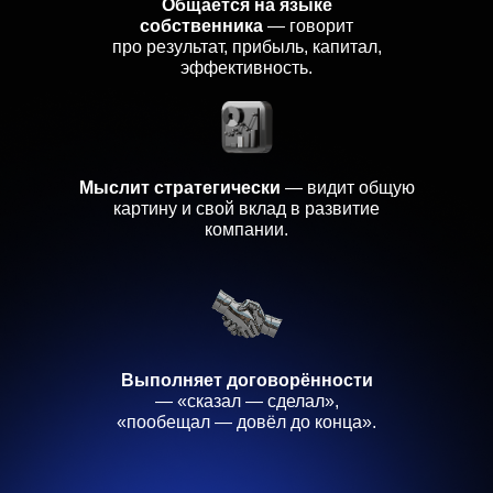
Общается на языке
тяни за карточку и листай
собственника
— говорит
про результат, прибыль, капитал,
эффективность.
Мыслит стратегически
— видит общую
ПРОТЕСТИРУЙ
картину и свой вклад в развитие
СВОЕГО СОТРУДНИКА
компании.
НА «ТИГРИНОСТЬ»
В НАШЕМ ТЕЛЕГРАМ БОТЕ:
Выполняет договорённости
Пройти тест
— «сказал — сделал»,
«пообещал — довёл до конца».