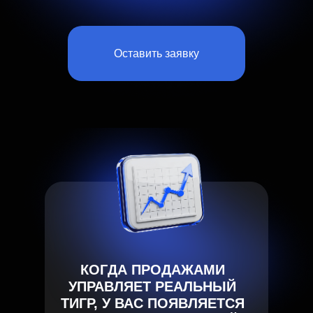
на Wildberries
Консультирует по продвижению
Оставить заявку
компании селлеров с оборотами
до 5 миллиардов в год
Был в тестовой группе по запуску
ФБС на ВБ
Самый востребованный спикер
мастермайнда Александра
Бабруева
КОГДА ПРОДАЖАМИ
УПРАВЛЯЕТ РЕАЛЬНЫЙ
ТИГР, У ВАС ПОЯВЛЯЕТСЯ